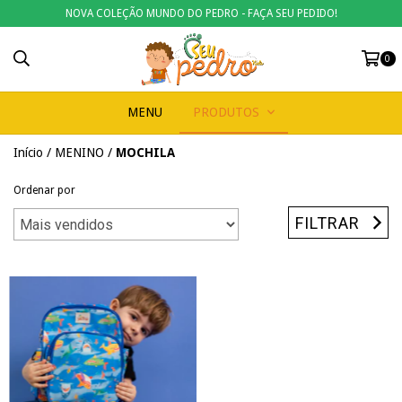
NOVA COLEÇÃO MUNDO DO PEDRO - FAÇA SEU PEDIDO!
0
MENU
PRODUTOS
Início
/
MENINO
/
MOCHILA
Ordenar por
FILTRAR